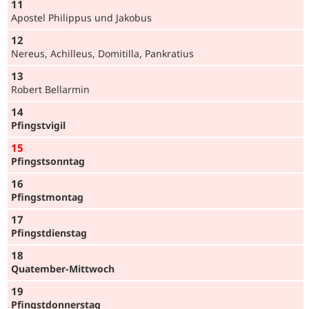
11
Apostel Philippus und Jakobus
12
Nereus, Achilleus, Domitilla, Pankratius
13
Robert Bellarmin
14
Pfingst­vigil
15
Pfingst­sonntag
16
Pfingst­montag
17
Pfingst­dienstag
18
Quatember-Mittwoch
19
Pfingst­donnerstag