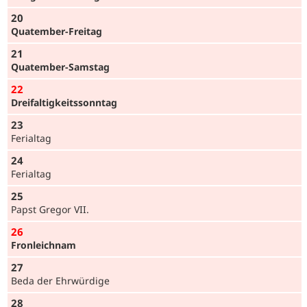
20
Quatember-Freitag
21
Quatember-Samstag
22
Dreifaltig­keits­sonntag
23
Ferialtag
24
Ferialtag
25
Papst Gregor VII.
26
Fron­leichnam
27
Beda der Ehrwürdige
28