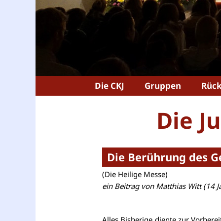
Die CKJ
Gruppen
Rück
Die J
Die Berührung des 
(Die Heilige Messe)
ein Beitrag von Matthias Witt (14 J
Alles Bisherige diente zur Vorberei