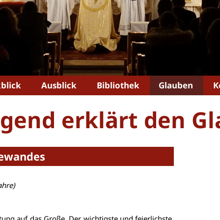
blick
Ausblick
Bibliothek
Glauben
K
ugend erklärt den G
Gewandes
ahre)
tung auf das Große. Der wichtigste und feierlichste,