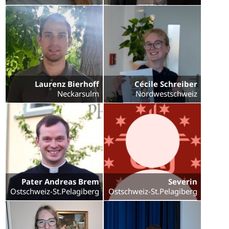
Laurenz Bierhoff
Cécile Schreiber
Neckarsulm
Nordwestschweiz
Pater Andreas Brem
Severin
Ostschweiz-St.Pelagiberg
Ostschweiz-St.Pelagiberg