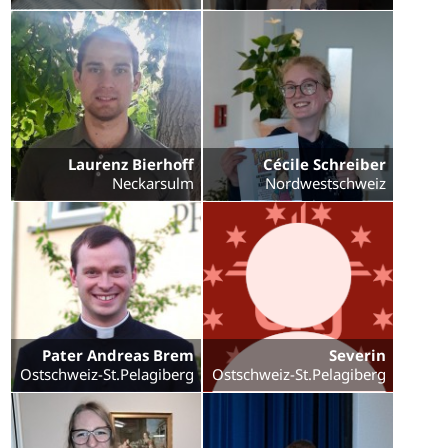
Laurenz Bierhoff
Cécile Schreiber
Neckarsulm
Nordwestschweiz
Pater Andreas Brem
Severin
Ostschweiz-St.Pelagiberg
Ostschweiz-St.Pelagiberg