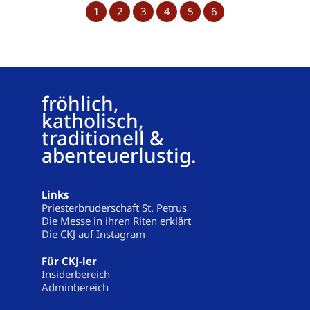
1
2
3
4
5
6
fröhlich,
katholisch,
traditionell &
abenteuerlustig.
Links
Priesterbruderschaft St. Petrus
Die Messe in ihren Riten erklärt
Die CKJ auf Instagram
Für CKJ-ler
Insiderbereich
Adminbereich