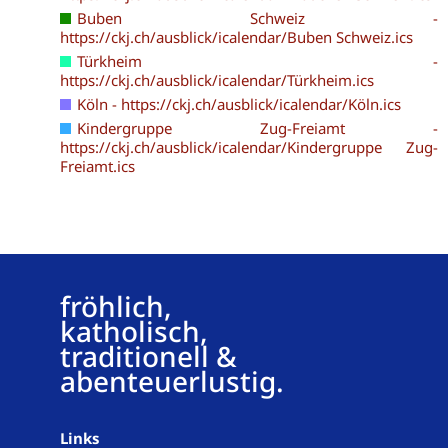
Buben Schweiz -
https://ckj.ch/ausblick/icalendar/Buben Schweiz.ics
Türkheim -
https://ckj.ch/ausblick/icalendar/Türkheim.ics
Köln - https://ckj.ch/ausblick/icalendar/Köln.ics
Kindergruppe Zug-Freiamt -
https://ckj.ch/ausblick/icalendar/Kindergruppe Zug-
Freiamt.ics
fröhlich,
katholisch,
traditionell &
abenteuerlustig.
Links