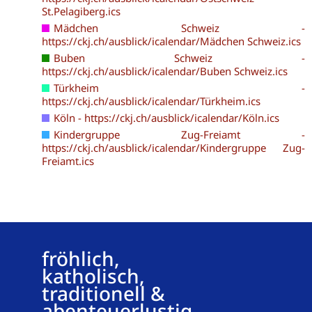
St.Pelagiberg.ics
Mädchen Schweiz -
https://ckj.ch/ausblick/icalendar/Mädchen Schweiz.ics
Buben Schweiz -
https://ckj.ch/ausblick/icalendar/Buben Schweiz.ics
Türkheim -
https://ckj.ch/ausblick/icalendar/Türkheim.ics
Köln - https://ckj.ch/ausblick/icalendar/Köln.ics
Kindergruppe Zug-Freiamt -
https://ckj.ch/ausblick/icalendar/Kindergruppe Zug-
Freiamt.ics
fröhlich,
katholisch,
traditionell &
abenteuerlustig.