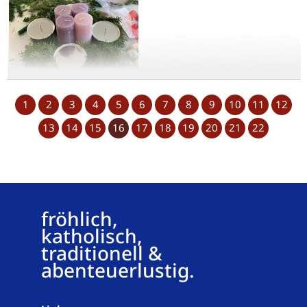
1
2
3
4
5
6
7
8
9
10
11
12
13
14
15
16
17
18
19
20
21
22
fröhlich,
katholisch,
traditionell &
abenteuerlustig.