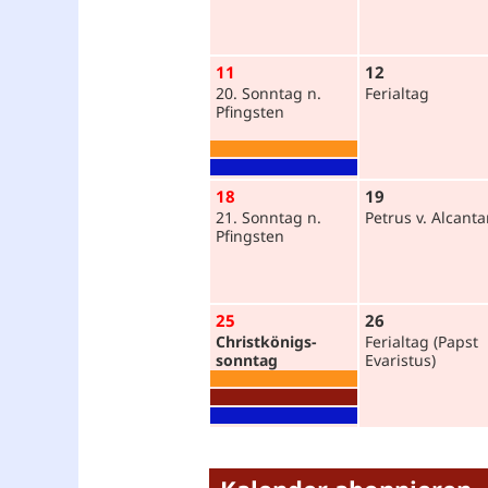
11
12
20. Sonntag n.
Ferialtag
Pfingsten
18
19
21. Sonntag n.
Petrus v. Alcanta
Pfingsten
25
26
Christ­königs­
Ferialtag (Papst
sonntag
Evaristus)