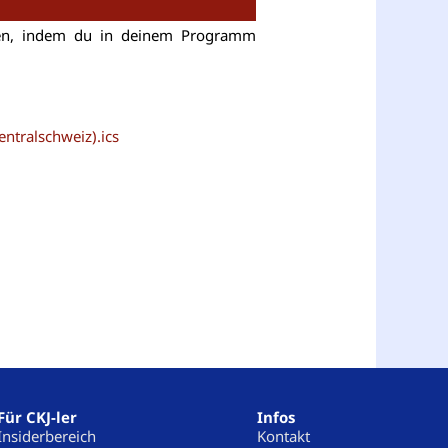
eren, indem du in deinem Programm
entralschweiz).ics
Für CKJ-ler
Infos
Insiderbereich
Kontakt