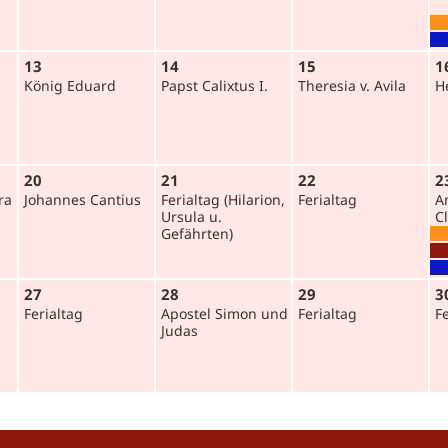
13
14
15
1
König Eduard
Papst Calixtus I.
Theresia v. Avila
H
20
21
22
2
ra
Johannes Cantius
Ferialtag (Hilarion,
Ferialtag
A
Ursula u.
C
Gefährten)
27
28
29
3
Ferialtag
Apostel Simon und
Ferialtag
F
Judas