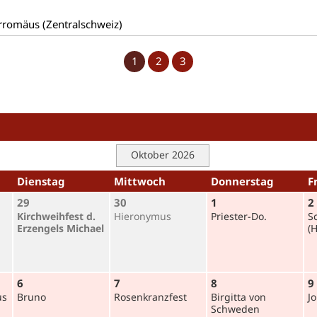
rromäus (Zentralschweiz)
1
2
3
Oktober 2026
Dienstag
Mittwoch
Donnerstag
F
29
30
1
2
Kirchweihfest d.
Hieronymus
Prie­ster-Do.
S
Erzengels Michael
(H
6
7
8
9
us
Bruno
Rosenkranz­fest
Birgitta von
J
Schweden