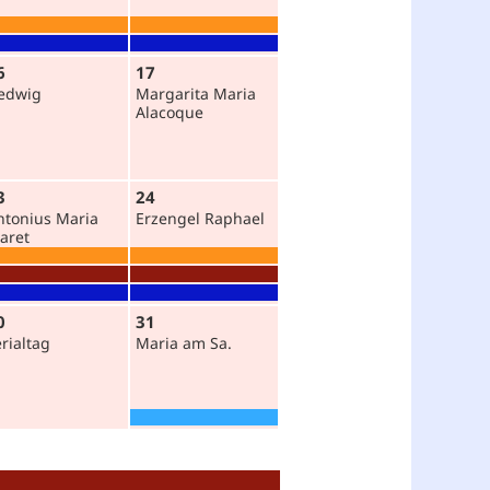
6
17
edwig
Margarita Maria
Alacoque
3
24
ntonius Maria
Erzengel Raphael
laret
0
31
erialtag
Maria am Sa.