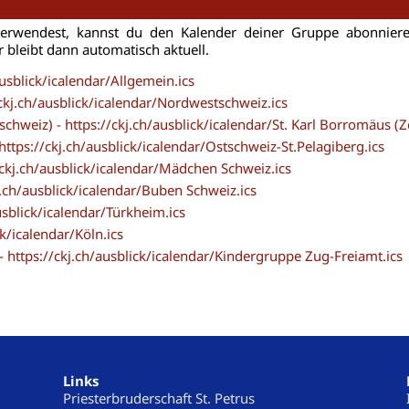
r verwendest, kannst du den Kalender deiner Gruppe abonni
r bleibt dann automatisch aktuell.
ausblick/icalendar/Allgemein.ics
ckj.ch/ausblick/icalendar/Nordwestschweiz.ics
schweiz) - https://ckj.ch/ausblick/icalendar/St. Karl Borromäus (Z
https://ckj.ch/ausblick/icalendar/Ostschweiz-St.Pelagiberg.ics
ckj.ch/ausblick/icalendar/Mädchen Schweiz.ics
j.ch/ausblick/icalendar/Buben Schweiz.ics
usblick/icalendar/Türkheim.ics
ck/icalendar/Köln.ics
 https://ckj.ch/ausblick/icalendar/Kindergruppe Zug-Freiamt.ics
Links
Priesterbruderschaft St. Petrus