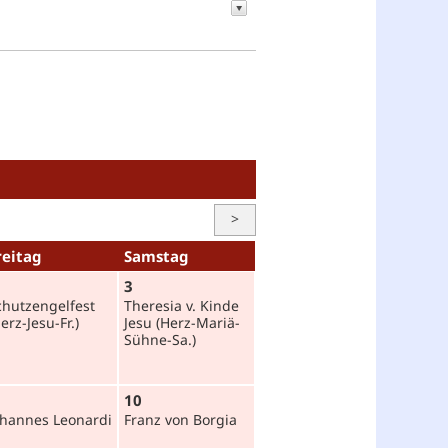
>
reitag
Samstag
3
chutzengel­fest
Theresia v. Kinde
erz-Jesu-Fr.)
Jesu (Herz-Mariä-
Sühne-Sa.)
10
ohannes Leonardi
Franz von Borgia