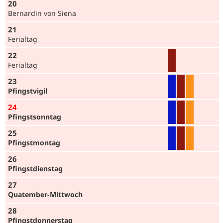
20
Bernardin von Siena
21
Ferialtag
22
Ferialtag
23
Pfingst­vigil
24
Pfingst­sonntag
25
Pfingst­montag
26
Pfingst­dienstag
27
Quatember-Mittwoch
28
Pfingst­donnerstag